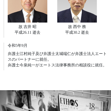
故 吉井 昭
故 西中 務
平成26.11 逝去
平成30.2 逝去
令和5年9月
弁護士江村純子及び弁護士太城端仁が弁護士法人エート
スのパートナーに就任。
弁護士今泉純一がエートス法律事務所の相談役に就任。